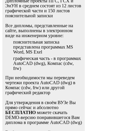
Дипломные проекты ПГС, ГСХ и
ЭиУН в среднем состоят из 12 листов
графической части и 150 листов
пояснительной записки
Все дипломы, представленные на
сайте, выполнены в электронном
виде на инженерном уровне:
пояснительная записка
представлена программах MS
Word, MS Exel
графическая часть - в программах
AutoCAD (dwg), Компас (cdw,
frw)
При необходимости мы переведем
чертежи проекта AutoCAD (dwg) в
Компас (cdw, frw) или другой
графический редактор
Для утверждения в своём ВУЗе Вы
прямо сейчас и абсолютно
БЕСПЛАТНО
можете скачать
DEMO-версию понравившегося Вам
диплома в программе AutoCAD (dwg)