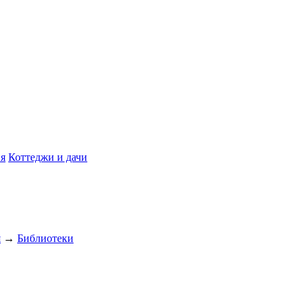
я
Коттеджи и дачи
я
→
Библиотеки