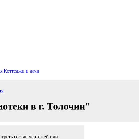
я
Коттеджи и дачи
ия
отеки в г. Толочин"
треть состав чертежей или