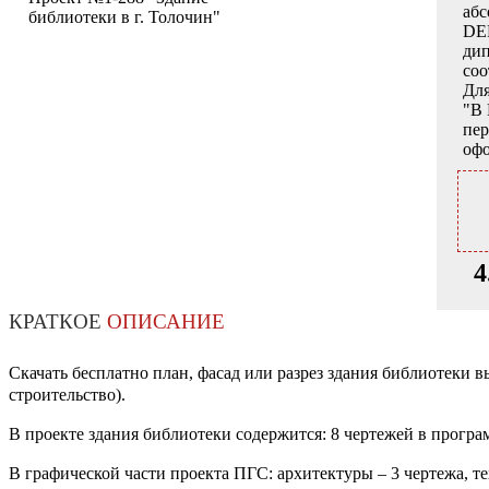
аб
библиотеки в г. Толочин"
DE
дип
соо
Для
"В 
пер
офо
4
КРАТКОЕ
ОПИСАНИЕ
Скачать бесплатно план, фасад или разрез здания библиотек
строительство).
В проекте здания библиотеки содержится: 8 чертежей в програ
В графической части проекта ПГС: архитектуры – 3 чертежа, т