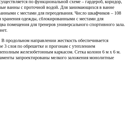
уществляется по функциональной схеме – гардероб, коридор,
жные ванны с проточной водой. Для занимающихся в ванне
анными с местами для переодевания. Число шкафчиков – 108
я хранения одежды, сблокированными с местами для
 два помещения для тренеров универсального спортивного зала.
нет.
 В продольном направлении жесткость обеспечивается
е 3 слоя по обрешетке и прогонам с утеплением
неполным железобетонным каркасом. Сетка колонн 6 м х 6 м.
ндаменты запроектированы мелкого заложения монолитные