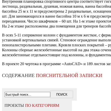
Внутренняя планировка спортивного центра соответствует гиг
лестница, раздевальная, душевая, ножная ванна, ванна бассей
бассейна 25 м х 11 м предусмотрены 2 раздевальные, оснащен
шт. Для занимающихся в ванне бассейна 10 м х 6 м предусмо
переодевания. Число шкафчиков – 60 шт. На 1-м этаже проекто
На 2-м этаже расположены два помещения для тренеров бассейна
В осях 5-11 сопряжение колонн с фундаментом жесткое, с фе
установкой вертикальных связей. Стеновое ограждение выполн
пенопалистерольными плитами. Кровля плоских покрытий – рул
Колонны сборные железобетонные высотой на два этажа сечен
железобетонные отдельностоящие под колонны, и фундаментны
В проекте 20 чертежа в программе «AutoCAD» и 189 листов за
СОДЕРЖАНИЕ
ПОЯСНИТЕЛЬНОЙ ЗАПИСКИ
ПРОЕКТЫ
ПО КАТЕГОРИЯМ