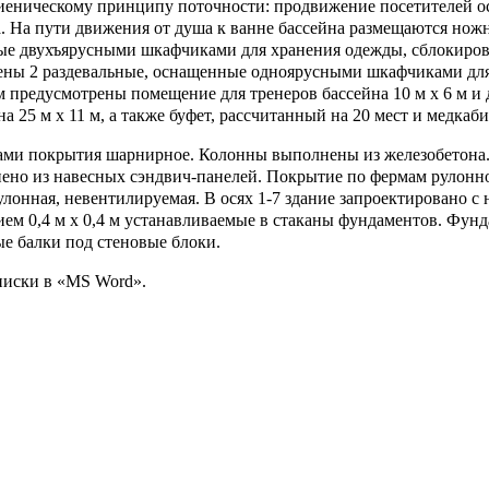
иеническому принципу поточности: продвижение посетителей ос
на. На пути движения от душа к ванне бассейна размещаются но
ные двухъярусными шкафчиками для хранения одежды, сблокиров
трены 2 раздевальные, оснащенные одноярусными шкафчиками дл
м предусмотрены помещение для тренеров бассейна 10 м х 6 м и
 25 м х 11 м, а также буфет, рассчитанный на 20 мест и медкаби
рмами покрытия шарнирное. Колонны выполнены из железобетона.
ено из навесных сэндвич-панелей. Покрытие по фермам рулонно
онная, невентилируемая. В осях 1-7 здание запроектировано с 
ием 0,4 м х 0,4 м устанавливаемые в стаканы фундаментов. Фу
е балки под стеновые блоки.
писки в «MS Word».