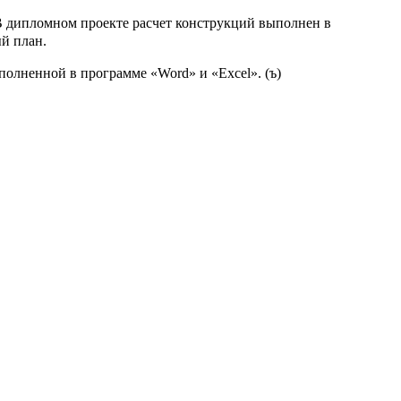
 В дипломном проекте расчет конструкций выполнен в
й план.
олненной в программе «Word» и «Exсel». (ъ)