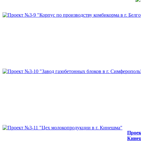
Проек
Кине