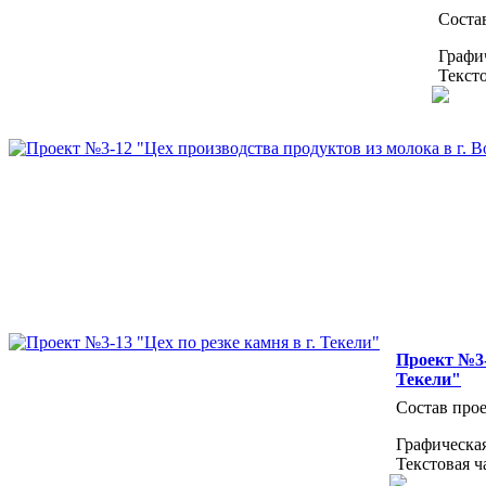
Состав
Графич
Тексто
Проект №3-
Текели"
Состав прое
Графическая
Текстовая ч