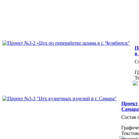
П
в
С
Г
Т
Проект 
Самара
Состав 
Графиче
Текстова
презент