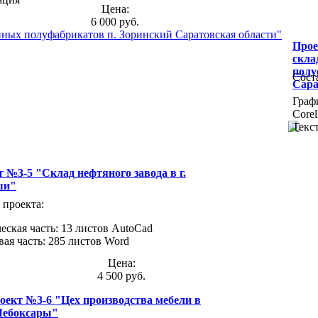
Цена:
6 000 руб.
Прое
скла
полу
Сост
Сара
Графи
Cor
Текст
 №3-5 "Склад нефтяного завода в г.
ши"
 проекта:
еская часть: 13 листов AutoCad
вая часть: 285 листов Word
Цена:
4 500 руб.
оект №3-6 "Цех производства мебели в
 Чебоксары"