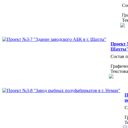
Со
Гр
Те
Проект 
Шахты
Состав п
Графичес
Текстова
П
п
С
Г
Т