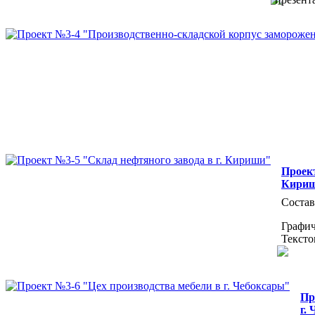
Проект
Кири
Состав
Графич
Тексто
Пр
г.