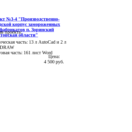
кт №3-4 "Производственно-
дской корпус замороженных
фабрикатов п. Зоринский
ав проекта:
товская области"
ческая часть: 13 л AutoCad и 2 л
elDRAW
овая часть: 161 лист Word
Цена:
4 500 руб.