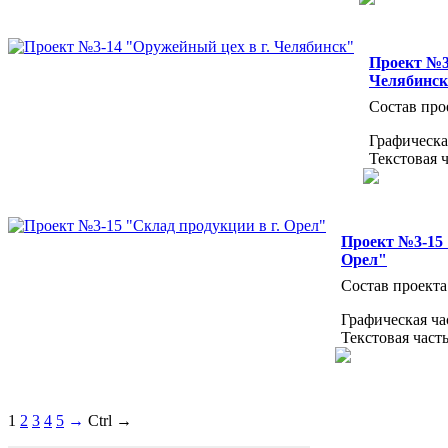
Проект №3
Челябинс
Состав про
Графическа
Текстовая 
Проект №3-15 
Орел"
Состав проекта
Графическая ча
Текстовая част
1
2
3
4
5
→
Ctrl →