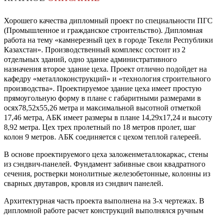
Хорошего качества дипломный проект по специальности ПГС
(Промышленное и гражданское строительство). Дипломная
работа на тему «камнерезный цех в городе Текели Республики
Казахстан». Производственный комплекс состоит из 2
отдельных зданий, одно здание административного
назначения второе здание цеха. Проект отлично подойдет на
кафедру «металлоконструкций» и «технология строительного
производства». Проектируемое здание цеха имеет простую
прямоугольную форму в плане с габаритными размерами в
осях78,52х55,26 метра и максимальной высотной отметкой
17,46 метра, АБК имеет размеры в плане 14,29х17,24 и высоту
8,92 метра. Цех трех пролетный по 18 метров пролет, шаг
колон 9 метров. АБК соединяется с цехом теплой галереей.
В основе проектируемого цеха заложенметаллокаркас, стены
из сэндвич-панелей. Фундамент забивные свои квадратного
сечения, ростверки монолитные железобетонные, колонны из
сварных двутавров, кровля из сэндвич панелей.
Архитектурная часть проекта выполнена на 3-х чертежах. В
дипломной работе расчет конструкций выполнялся ручным