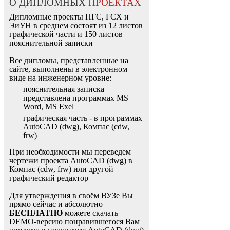
О ДИПЛОМНЫХ
ПРОЕКТАХ
Дипломные проекты ПГС, ГСХ и
ЭиУН в среднем состоят из 12 листов
графической части и 150 листов
пояснительной записки
Все дипломы, представленные на
сайте, выполнены в электронном
виде на инженерном уровне:
пояснительная записка
представлена программах MS
Word, MS Exel
графическая часть - в программах
AutoCAD (dwg), Компас (cdw,
frw)
При необходимости мы переведем
чертежи проекта AutoCAD (dwg) в
Компас (cdw, frw) или другой
графический редактор
Для утверждения в своём ВУЗе Вы
прямо сейчас и абсолютно
БЕСПЛАТНО
можете скачать
DEMO-версию понравившегося Вам