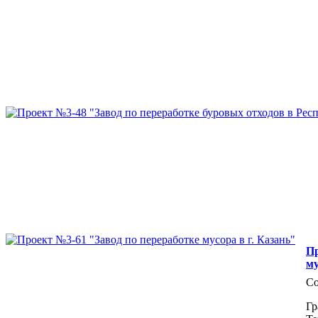
Пр
му
Со
Гр