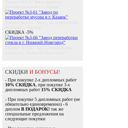
Проект №3-8 "Завод рыбных
полуфабрикатов в г. Неман"
Проект №3-61 "Завод по переработке
мусора в г. Казань"
СКИДКА -5%
Проект №3-66 "Завод переработки
стекла в г. Нижний-Новгород"
СКИДКИ
И БОНУСЫ!
- При покупке 2-х дипломных работ
10% СКИДКА
, при покупке 3-х
дипломных работ
15% СКИДКА
- При покупке 5 дипломных работ (не
обязательно единовременно) - 6
диплом
В ПОДАРОК!
так же
специальные предложения на
следующие покупки