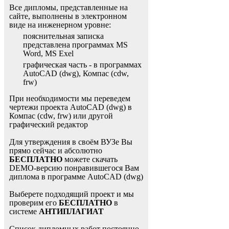
Все дипломы, представленные на
сайте, выполнены в электронном
виде на инженерном уровне:
пояснительная записка
представлена программах MS
Word, MS Exel
графическая часть - в программах
AutoCAD (dwg), Компас (cdw,
frw)
При необходимости мы переведем
чертежи проекта AutoCAD (dwg) в
Компас (cdw, frw) или другой
графический редактор
Для утверждения в своём ВУЗе Вы
прямо сейчас и абсолютно
БЕСПЛАТНО
можете скачать
DEMO-версию понравившегося Вам
диплома в программе AutoCAD (dwg)
Выберете подходящий проект и мы
проверим его
БЕСПЛАТНО
в
системе
АНТИПЛАГИАТ
Список дипломных работ постоянно