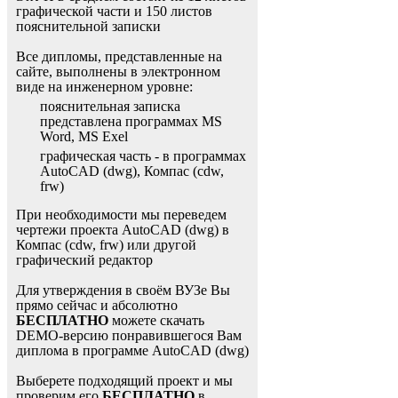
графической части и 150 листов
пояснительной записки
Все дипломы, представленные на
сайте, выполнены в электронном
виде на инженерном уровне:
пояснительная записка
представлена программах MS
Word, MS Exel
графическая часть - в программах
AutoCAD (dwg), Компас (cdw,
frw)
При необходимости мы переведем
чертежи проекта AutoCAD (dwg) в
Компас (cdw, frw) или другой
графический редактор
Для утверждения в своём ВУЗе Вы
прямо сейчас и абсолютно
БЕСПЛАТНО
можете скачать
DEMO-версию понравившегося Вам
диплома в программе AutoCAD (dwg)
Выберете подходящий проект и мы
проверим его
БЕСПЛАТНО
в