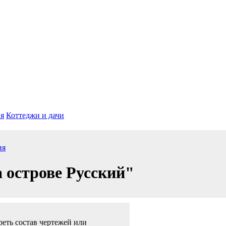
я
Коттеджи и дачи
ия
 острове Русский"
еть состав чертежей или