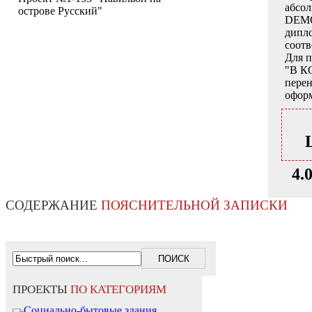
абсо
острове Русский"
DEMO
дипло
соот
Для 
"В К
перен
оформ
4.
СОДЕРЖАНИЕ
ПОЯСНИТЕЛЬНОЙ ЗАПИСКИ
ПРОЕКТЫ
ПО КАТЕГОРИЯМ
Социально-бытовые здания