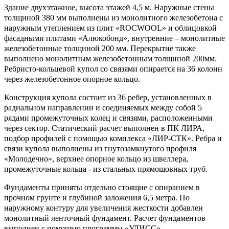
Здание двухэтажное, высота этажей 4,5 м. Наружные стены
толщиной 380 мм выполнены из монолитного железобетона с
наружным утеплением из плит «ROCWOOL» и облицовкой
фасадными плитами «Алюкобонд», внутренние – монолитные
железобетонные толщиной 200 мм. Перекрытие также
выполнено монолитным железобетонным толщиной 200мм.
Ребристо-кольцевой купол со связями опирается на 36 колонн
через железобетонное опорное кольцо.
Конструкция купола состоит из 36 ребер, установленных в
радиальном направлении и соединяемых между собой 5
рядами промежуточных колец и связями, расположенными
через сектор. Статический расчет выполнен в ПК ЛИРА,
подбор профилей с помощью комплекса «ЛИР-СТК». Ребра и
связи купола выполнены из гнутозамкнутого профиля
«Молодечно», верхнее опорное кольцо из швеллера,
промежуточные кольца - из стальных прямошовных труб.
Фундаменты приняты отдельно стоящие с опиранием в
прочном грунте и глубиной заложения 6,5 метра. По
наружному контуру для увеличения жесткости добавлен
монолитный ленточный фундамент. Расчет фундаментов
выполнен с помощью программы «УЛИСС».