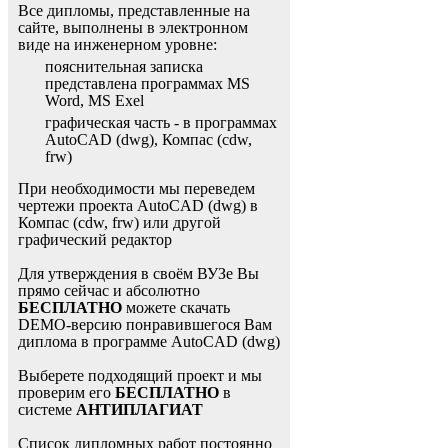
Все дипломы, представленные на
сайте, выполнены в электронном
виде на инженерном уровне:
пояснительная записка
представлена программах MS
Word, MS Exel
графическая часть - в программах
AutoCAD (dwg), Компас (cdw,
frw)
При необходимости мы переведем
чертежи проекта AutoCAD (dwg) в
Компас (cdw, frw) или другой
графический редактор
Для утверждения в своём ВУЗе Вы
прямо сейчас и абсолютно
БЕСПЛАТНО
можете скачать
DEMO-версию понравившегося Вам
диплома в программе AutoCAD (dwg)
Выберете подходящий проект и мы
проверим его
БЕСПЛАТНО
в
системе
АНТИПЛАГИАТ
Список дипломных работ постоянно