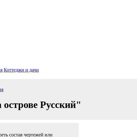
я
Коттеджи и дачи
ия
 острове Русский"
еть состав чертежей или