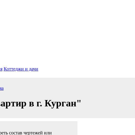
я
Коттеджи и дачи
ма
артир в г. Курган"
еть состав чертежей или