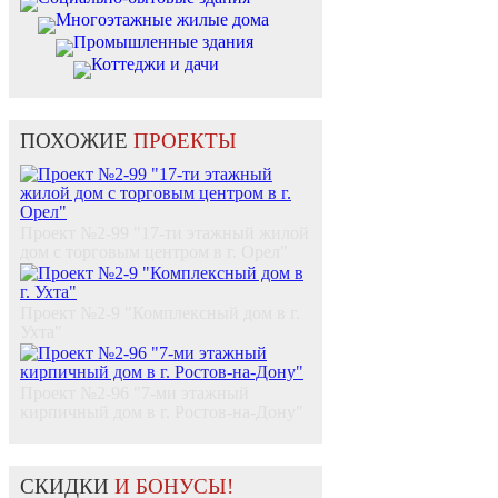
Многоэтажные жилые дома
Промышленные здания
Коттеджи и дачи
ПОХОЖИЕ
ПРОЕКТЫ
Проект №2-99 "17-ти этажный жилой
дом с торговым центром в г. Орел"
Проект №2-9 "Комплексный дом в г.
Ухта"
Проект №2-96 "7-ми этажный
кирпичный дом в г. Ростов-на-Дону"
СКИДКИ
И БОНУСЫ!