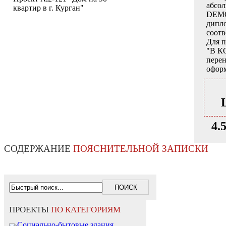
абсо
квартир в г. Курган"
DEMO
дипло
соот
Для 
"В К
перен
оформ
4.
СОДЕРЖАНИЕ
ПОЯСНИТЕЛЬНОЙ ЗАПИСКИ
ПРОЕКТЫ
ПО КАТЕГОРИЯМ
Социально-бытовые здания