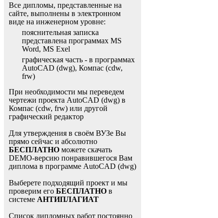
Все дипломы, представленные на
сайте, выполнены в электронном
виде на инженерном уровне:
пояснительная записка
представлена программах MS
Word, MS Exel
графическая часть - в программах
AutoCAD (dwg), Компас (cdw,
frw)
При необходимости мы переведем
чертежи проекта AutoCAD (dwg) в
Компас (cdw, frw) или другой
графический редактор
Для утверждения в своём ВУЗе Вы
прямо сейчас и абсолютно
БЕСПЛАТНО
можете скачать
DEMO-версию понравившегося Вам
диплома в программе AutoCAD (dwg)
Выберете подходящий проект и мы
проверим его
БЕСПЛАТНО
в
системе
АНТИПЛАГИАТ
Список дипломных работ постоянно