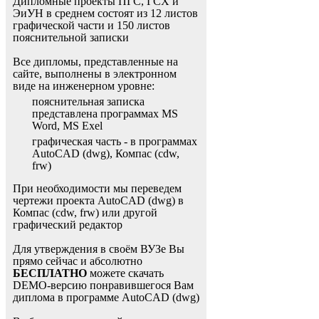
Дипломные проекты ПГС, ГСХ и
ЭиУН в среднем состоят из 12 листов
графической части и 150 листов
пояснительной записки
Все дипломы, представленные на
сайте, выполнены в электронном
виде на инженерном уровне:
пояснительная записка
представлена программах MS
Word, MS Exel
графическая часть - в программах
AutoCAD (dwg), Компас (cdw,
frw)
При необходимости мы переведем
чертежи проекта AutoCAD (dwg) в
Компас (cdw, frw) или другой
графический редактор
Для утверждения в своём ВУЗе Вы
прямо сейчас и абсолютно
БЕСПЛАТНО
можете скачать
DEMO-версию понравившегося Вам
диплома в программе AutoCAD (dwg)