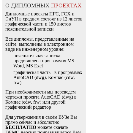
О ДИПЛОМНЫХ
ПРОЕКТАХ
Дипломные проекты ПГС, ГСХ и
ЭиУН в среднем состоят из 12 листов
графической части и 150 листов
пояснительной записки
Все дипломы, представленные на
сайте, выполнены в электронном
виде на инженерном уровне:
пояснительная записка
представлена программах MS
Word, MS Exel
графическая часть - в программах
AutoCAD (dwg), Компас (cdw,
frw)
При необходимости мы переведем
чертежи проекта AutoCAD (dwg) в
Компас (cdw, frw) или другой
графический редактор
Для утверждения в своём ВУЗе Вы
прямо сейчас и абсолютно
БЕСПЛАТНО
можете скачать
DEMO-версию понравившегося Вам