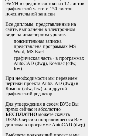
ЭиУН в среднем состоят из 12 листов
графической части и 150 листов
пояснительной записки
Все дипломы, представленные на
сайте, выполнены в электронном
виде на инженерном уровне:
пояснительная записка
представлена программах MS
Word, MS Exel
графическая часть - в программах
AutoCAD (dwg), Компас (cdw,
frw)
При необходимости мы переведем
чертежи проекта AutoCAD (dwg) в
Компас (cdw, frw) или другой
графический редактор
Для утверждения в своём ВУЗе Вы
прямо сейчас и абсолютно
БЕСПЛАТНО
можете скачать
DEMO-версию понравившегося Вам
диплома в программе AutoCAD (dwg)
Выберете подходящий проект и мы