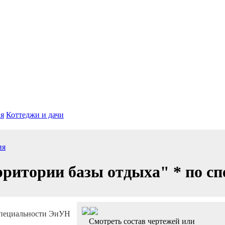
я
Коттеджи и дачи
ия
рритории базы отдыха" * по с
Смотреть состав чертежей или