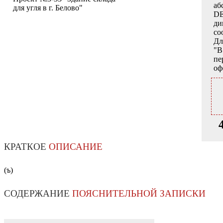
аб
для угля в г. Белово"
DE
ди
со
Дл
"В
пе
оф
КРАТКОЕ
ОПИСАНИЕ
(ъ)
СОДЕРЖАНИЕ
ПОЯСНИТЕЛЬНОЙ ЗАПИСКИ