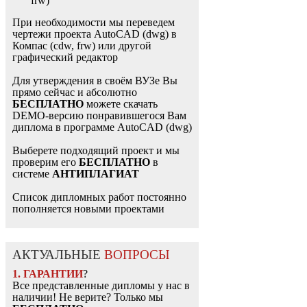
frw)
При необходимости мы переведем
чертежи проекта AutoCAD (dwg) в
Компас (cdw, frw) или другой
графический редактор
Для утверждения в своём ВУЗе Вы
прямо сейчас и абсолютно
БЕСПЛАТНО
можете скачать
DEMO-версию понравившегося Вам
диплома в программе AutoCAD (dwg)
Выберете подходящий проект и мы
проверим его
БЕСПЛАТНО
в
системе
АНТИПЛАГИАТ
Список дипломных работ постоянно
пополняется новыми проектами
АКТУАЛЬНЫЕ
ВОПРОСЫ
1. ГАРАНТИИ
?
Все представленные дипломы у нас в
наличии! Не верите? Только мы