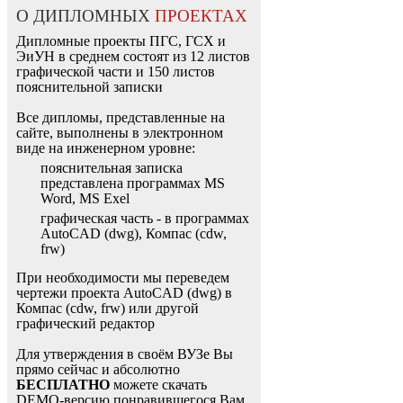
О ДИПЛОМНЫХ
ПРОЕКТАХ
Дипломные проекты ПГС, ГСХ и
ЭиУН в среднем состоят из 12 листов
графической части и 150 листов
пояснительной записки
Все дипломы, представленные на
сайте, выполнены в электронном
виде на инженерном уровне:
пояснительная записка
представлена программах MS
Word, MS Exel
графическая часть - в программах
AutoCAD (dwg), Компас (cdw,
frw)
При необходимости мы переведем
чертежи проекта AutoCAD (dwg) в
Компас (cdw, frw) или другой
графический редактор
Для утверждения в своём ВУЗе Вы
прямо сейчас и абсолютно
БЕСПЛАТНО
можете скачать
DEMO-версию понравившегося Вам