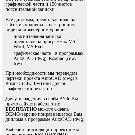
графической части и 150 листов
пояснительной записки
Все дипломы, представленные на
сайте, выполнены в электронном
виде на инженерном уровне:
пояснительная записка
представлена программах MS
Word, MS Exel
графическая часть - в программах
AutoCAD (dwg), Компас (cdw,
frw)
При необходимости мы переведем
чертежи проекта AutoCAD (dwg) в
Компас (cdw, frw) или другой
графический редактор
Для утверждения в своём ВУЗе Вы
прямо сейчас и абсолютно
БЕСПЛАТНО
можете скачать
DEMO-версию понравившегося Вам
диплома в программе AutoCAD (dwg)
Выберете подходящий проект и мы
проверим его
БЕСПЛАТНО
в