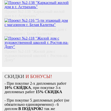
Проект №2-138 "Каркасный жилой
дом в г. Астрахань"
Проект №2-116 "5-ти этажный дом с
магазином г. Белая Калитва"
Проект №2-118 "Жилой дом с
художественной школой г. Ростов-на-
Дону"
СКИДКИ
И БОНУСЫ!
- При покупке 2-х дипломных работ
10% СКИДКА
, при покупке 3-х
дипломных работ
15% СКИДКА
- При покупке 5 дипломных работ (не
обязательно единовременно) - 6
диплом
В ПОДАРОК!
так же