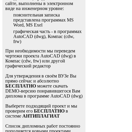
сайте, выполнены в электронном
виде на инженерном уровне:
пояснительная записка
представлена программах MS
Word, MS Exel
графическая часть - в программах
AutoCAD (dwg), Компас (cdw,
frw)
При необходимости мы переведем
чертежи проекта AutoCAD (dwg) в
Компас (cdw, frw) или другой
графический редактор
Для утверждения в своём ВУЗе Вы
прямо сейчас и абсолютно
БЕСПЛАТНО
можете скачать
DEMO-версию понравившегося Вам
диплома в программе AutoCAD (dwg)
Выберете подходящий проект и мы
проверим его
БЕСПЛАТНО
в
системе
АНТИПЛАГИАТ
Список дипломных работ постоянно
пополняется новыми проектами