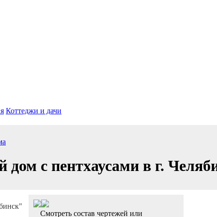
я
Коттеджи и дачи
ма
 дом c пентхаусами в г. Челяб
Смотреть состав чертежей или