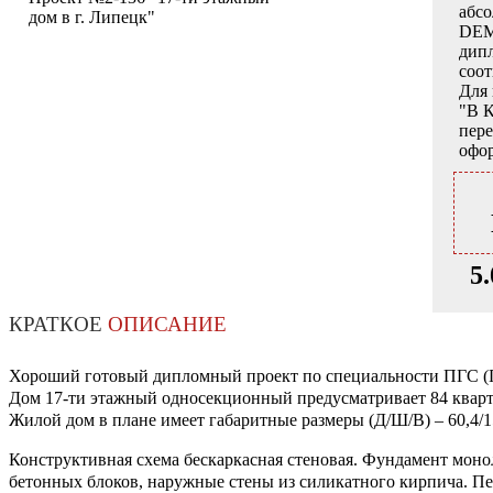
абс
дом в г. Липецк"
DEM
дипл
соо
Для
"В 
пер
офор
5.
КРАТКОЕ
ОПИСАНИЕ
Хороший готовый дипломный проект по специальности ПГС (Пр
Дом 17-ти этажный односекционный предусматривает 84 квартир
Жилой дом в плане имеет габаритные размеры (Д/Ш/В) – 60,4/15
Конструктивная схема бескаркасная стеновая. Фундамент мон
бетонных блоков, наружные стены из силикатного кирпича. П