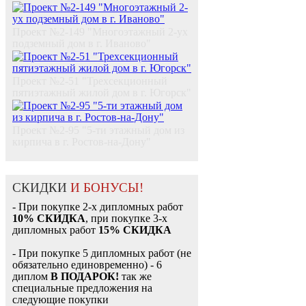
Проект №2-149 "Многоэтажный 2-ух
подземный дом в г. Иваново"
Проект №2-51 "Трехсекционный
пятиэтажный жилой дом в г. Югорск"
Проект №2-95 "5-ти этажный дом из
кирпича в г. Ростов-на-Дону"
СКИДКИ
И БОНУСЫ!
- При покупке 2-х дипломных работ
10% СКИДКА
, при покупке 3-х
дипломных работ
15% СКИДКА
- При покупке 5 дипломных работ (не
обязательно единовременно) - 6
диплом
В ПОДАРОК!
так же
специальные предложения на
следующие покупки