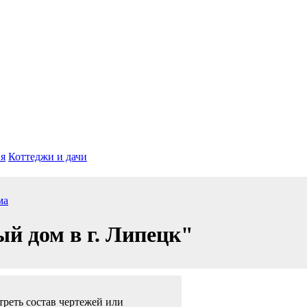
я
Коттеджи и дачи
ма
й дом в г. Липецк"
реть состав чертежей или